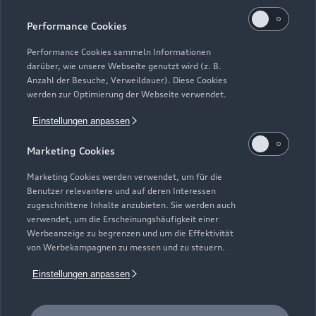
Kaufen & leasen
Alle Modelle
Performance Cookies
Modelle vergleichen
Service & Zubehör
Performance Cookies sammeln Informationen
Neuwagensuche
darüber, wie unsere Webseite genutzt wird (z. B.
Elektromodelle
Anzahl der Besuche, Verweildauer). Diese Cookies
Gebrauchtwagensuche
Support
werden zur Optimierung der Webseite verwendet.
Saisonale Angebote
Plug-in-Hybride
Gebrauchtwagen
Einstellungen anpassen
Audi Services
Über Audi
Kundenservice
Finanzierung
Marketing Cookies
Garantie
Händlersuche
Aktionen & Angebote
Unternehmen
Marketing Cookies werden verwendet, um für die
Audi digital services
Benutzer relevantere und auf deren Interessen
Audi Code
Geschäftskunden
Karriere
zugeschnittene Inhalte anzubieten. Sie werden auch
myAudi
verwendet, um die Erscheinungshäufigkeit einer
Häufige Fragen (FAQ)
Investor Relations
Werbeanzeige zu begrenzen und um die Effektivität
© 2026 AUDI AG. Alle Rechte vorbehalten
von Werbekampagnen zu messen und zu steuern.
Audi Online Beratung
Presse & Media Center
Impressum
Rechtliches
Hinweisgebersystem
Einstellungen anpassen
Online-Terminvereinbarung
Datenschutz
Datenschutzinformation
Cookie-Einstellungen
Servicekontakt
Cookie-Richtlinie
Barrierefreiheit