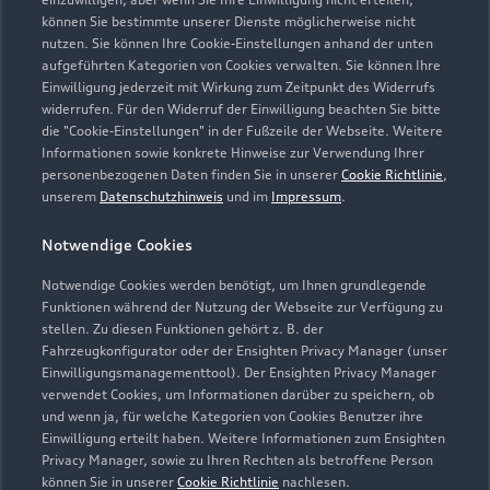
Teile- und Zubehörverkauf
können Sie bestimmte unserer Dienste möglicherweise nicht
Geöffnet bis
18:00
nutzen. Sie können Ihre Cookie-Einstellungen anhand der unten
aufgeführten Kategorien von Cookies verwalten. Sie können Ihre
Einwilligung jederzeit mit Wirkung zum Zeitpunkt des Widerrufs
Buchhaltung
widerrufen. Für den Widerruf der Einwilligung beachten Sie bitte
Geöffnet bis
16:00
die "Cookie-Einstellungen" in der Fußzeile der Webseite. Weitere
Informationen sowie konkrete Hinweise zur Verwendung Ihrer
personenbezogenen Daten finden Sie in unserer
Cookie Richtlinie
,
Disposition
unserem
Datenschutzhinweis
und im
Impressum
.
Geöffnet bis
15:00
Notwendige Cookies
An Feiertagen geschlossen (einschließlich dem 24.12.
Notwendige Cookies werden benötigt, um Ihnen grundlegende
und 31.12.)
Funktionen während der Nutzung der Webseite zur Verfügung zu
stellen. Zu diesen Funktionen gehört z. B. der
Fahrzeugkonfigurator oder der Ensighten Privacy Manager (unser
Einwilligungsmanagementtool). Der Ensighten Privacy Manager
Zurück nach oben
verwendet Cookies, um Informationen darüber zu speichern, ob
und wenn ja, für welche Kategorien von Cookies Benutzer ihre
Einwilligung erteilt haben. Weitere Informationen zum Ensighten
Modelle
Privacy Manager, sowie zu Ihren Rechten als betroffene Person
können Sie in unserer
Cookie Richtlinie
nachlesen.