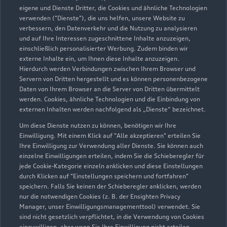
eigene und Dienste Dritter, die Cookies und ähnliche Technologien
04103 9169900
verwenden ("Dienste"), die uns helfen, unsere Website zu
verbessern, den Datenverkehr und die Nutzung zu analysieren
info@biesterfeldt-schmidt.de
und auf Ihre Interessen zugeschnittene Inhalte anzuzeigen,
einschließlich personalisierter Werbung. Zudem binden wir
externe Inhalte ein, um Ihnen diese Inhalte anzuzeigen.
Kontaktdaten herunterladen
Hierdurch werden Verbindungen zwischen Ihrem Browser und
Servern von Dritten hergestellt und es können personenbezogene
Daten von Ihrem Browser an die Server von Dritten übermittelt
werden. Cookies, ähnliche Technologien und die Einbindung von
Öffnungszeiten
externen Inhalten werden nachfolgend als „Dienste“ bezeichnet.
Um diese Dienste nutzen zu können, benötigen wir Ihre
Einwilligung. Mit einem Klick auf "Alle akzeptieren" erteilen Sie
Ihre Einwilligung zur Verwendung aller Dienste. Sie können auch
Verkauf
einzelne Einwilligungen erteilen, indem Sie die Schieberegler für
Geöffnet bis
18:00
jede Cookie-Kategorie einzeln anklicken und diese Einstellungen
durch Klicken auf "Einstellungen speichern und fortfahren"
speichern. Falls Sie keinen der Schieberegler anklicken, werden
Service
nur die notwendigen Cookies (z. B. der Ensighten Privacy
Geöffnet bis
18:00
Manager, unser Einwilligungsmanagementtool) verwendet. Sie
sind nicht gesetzlich verpflichtet, in die Verwendung von Cookies
einzuwilligen, aber wenn Sie Ihre Einwilligung nicht erteilen,