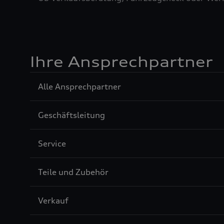
Ihre Ansprechpartner
Sección
Alle Ansprechpartner
1
Sección
Geschäftsleitung
2
Sección
Service
3
Sección
Teile und Zubehör
4
Sección
Verkauf
5