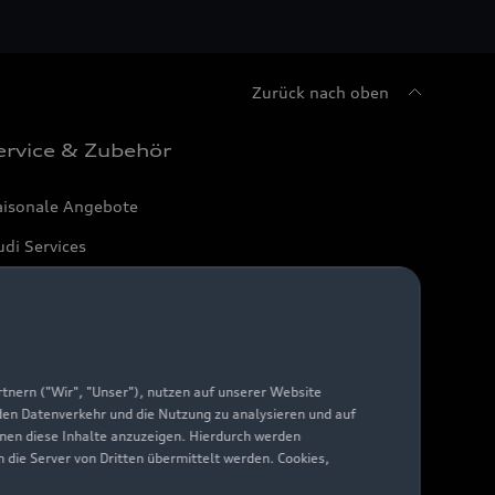
Zurück nach oben
ervice & Zubehör
aisonale Angebote
di Services
arantie
di digital services
yAudi
nern ("Wir", "Unser"), nutzen auf unserer Website
 den Datenverkehr und die Nutzung zu analysieren und auf
hnen diese Inhalte anzuzeigen. Hierdurch werden
die Server von Dritten übermittelt werden. Cookies,