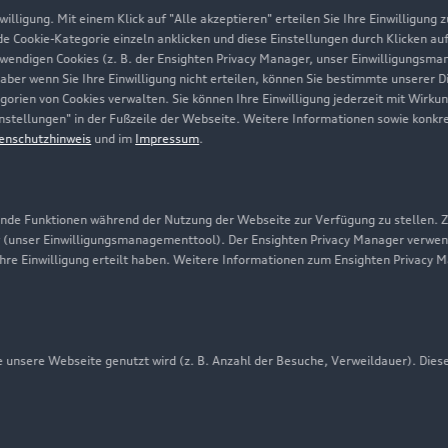
illigung. Mit einem Klick auf "Alle akzeptieren" erteilen Sie Ihre Einwilligung
Unternehmen
ede Cookie-Kategorie einzeln anklicken und diese Einstellungen durch Klicken au
twendigen Cookies (z. B. der Ensighten Privacy Manager, unser Einwilligungsma
Karriere
 aber wenn Sie Ihre Einwilligung nicht erteilen, können Sie bestimmte unserer 
orien von Cookies verwalten. Sie können Ihre Einwilligung jederzeit mit Wirku
Investor Relations
-Einstellungen" in der Fußzeile der Webseite. Weitere Informationen sowie ko
enschutzhinweis
und im
Impressum
.
Presse & Media Center
Datenschutz
Audi erleben
de Funktionen während der Nutzung der Webseite zur Verfügung zu stellen. Zu
 (unser Einwilligungsmanagementtool). Der Ensighten Privacy Manager verwen
Newsletter
ihre Einwilligung erteilt haben. Weitere Informationen zum Ensighten Privacy 
unsere Webseite genutzt wird (z. B. Anzahl der Besuche, Verweildauer). Dies