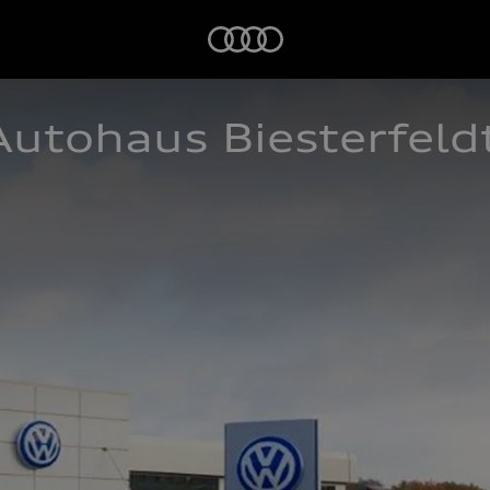
Startseite
utohaus Biesterfeldt