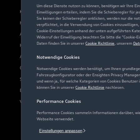
Um diese Dienste nutzen zu können, benötigen wir Ihre Einw
Kundenservice
Einwilligungen erteilen, indem Sie die Schieberegler für j
Sie keinen der Schieberegler anklicken, werden nur die no
Händlersuche
verpflichtet, in die Verwendung von Cookies einzuwilligen,
Cookie-Einstellungen anhand der unten aufgeführten Kateg
Audi Code
Widerruf der Einwilligung beachten Sie bitte die "Cookie
Daten finden Sie in unserer
Cookie Richtlinie
, unserem
Dat
Häufige Fragen (FAQ)
Audi Online Beratung
Notwendige Cookies
Online-Terminvereinbarung
Notwendige Cookies werden benötigt, um Ihnen grundlegen
Fahrzeugkonfigurator oder der Ensighten Privacy Manager
Servicekontakt
und wenn ja, für welche Kategorien von Cookies Benutzer 
können Sie in unserer
Cookie Richtlinie
nachlesen.
Bordbuch & Bedienungsanleitungen
Performance Cookies
Verträge kündigen
Performance Cookies sammeln Informationen darüber, wie 
Webseite verwendet.
Einstellungen anpassen