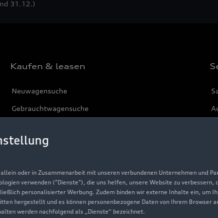
und 31.12.)
Kaufen & leasen
S
Neuwagensuche
S
Gebrauchtwagensuche
Au
Gebrauchtwagen
G
nstellung
Finanzierung
Au
Aktionen & Angebote
m
, allein oder in Zusammenarbeit mit unseren verbundenen Unternehmen und Part
Geschäftskunden
nologien verwenden ("Dienste"), die uns helfen, unsere Website zu verbessern,
hließlich personalisierter Werbung. Zudem binden wir externe Inhalte ein, um I
tten hergestellt und es können personenbezogene Daten von Ihrem Browser an 
Über Audi
halten werden nachfolgend als „Dienste“ bezeichnet.