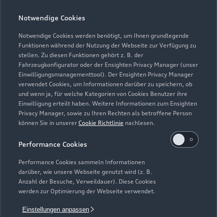
Notwendige Cookies
Notwendige Cookies werden benötigt, um Ihnen grundlegende
Zur Inspektion
Funktionen während der Nutzung der Webseite zur Verfügung zu
stellen. Zu diesen Funktionen gehört z. B. der
Fahrzeugkonfigurator oder der Ensighten Privacy Manager (unser
Einwilligungsmanagementtool). Der Ensighten Privacy Manager
Zurück nach oben
verwendet Cookies, um Informationen darüber zu speichern, ob
und wenn ja, für welche Kategorien von Cookies Benutzer ihre
Einwilligung erteilt haben. Weitere Informationen zum Ensighten
Modelle
Privacy Manager, sowie zu Ihren Rechten als betroffene Person
können Sie in unserer
Cookie Richtlinie
nachlesen.
Kaufen & leasen
Alle Modelle
Performance Cookies
Modelle vergleichen
Service & Zubehör
Performance Cookies sammeln Informationen
Neuwagensuche
darüber, wie unsere Webseite genutzt wird (z. B.
Elektromodelle
Anzahl der Besuche, Verweildauer). Diese Cookies
Gebrauchtwagensuche
Support
werden zur Optimierung der Webseite verwendet.
Saisonale Angebote
Plug-in-Hybride
Gebrauchtwagen
Einstellungen anpassen
Audi Services
Über Audi