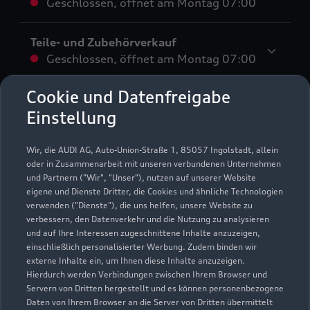
Geschlossen
,
öffnet am
Montag 07:00
Teile- und Zubehörverkauf
Geschlossen
,
öffnet am
Montag 07:00
Cookie und Datenfreigabe
Buchhaltung
Einstellung
Geschlossen
,
öffnet am
Montag 09:00
Wir, die AUDI AG, Auto-Union-Straße 1, 85057 Ingolstadt, allein
Disposition
oder in Zusammenarbeit mit unseren verbundenen Unternehmen
Geschlossen
,
öffnet am
Montag 08:00
und Partnern ("Wir", "Unser"), nutzen auf unserer Website
eigene und Dienste Dritter, die Cookies und ähnliche Technologien
verwenden ("Dienste"), die uns helfen, unsere Website zu
An Feiertagen geschlossen (einschließlich dem 24.12.
verbessern, den Datenverkehr und die Nutzung zu analysieren
und 31.12.)
und auf Ihre Interessen zugeschnittene Inhalte anzuzeigen,
einschließlich personalisierter Werbung. Zudem binden wir
externe Inhalte ein, um Ihnen diese Inhalte anzuzeigen.
Hierdurch werden Verbindungen zwischen Ihrem Browser und
Servern von Dritten hergestellt und es können personenbezogene
Daten von Ihrem Browser an die Server von Dritten übermittelt