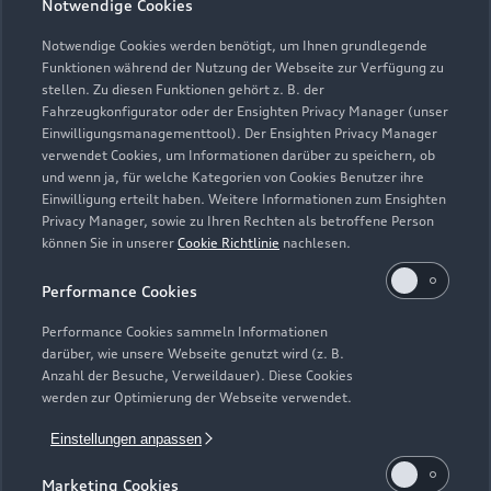
Notwendige Cookies
Notwendige Cookies werden benötigt, um Ihnen grundlegende
Zur Reparatur
Funktionen während der Nutzung der Webseite zur Verfügung zu
stellen. Zu diesen Funktionen gehört z. B. der
Fahrzeugkonfigurator oder der Ensighten Privacy Manager (unser
Einwilligungsmanagementtool). Der Ensighten Privacy Manager
Zurück nach oben
verwendet Cookies, um Informationen darüber zu speichern, ob
und wenn ja, für welche Kategorien von Cookies Benutzer ihre
Einwilligung erteilt haben. Weitere Informationen zum Ensighten
Modelle
Privacy Manager, sowie zu Ihren Rechten als betroffene Person
können Sie in unserer
Cookie Richtlinie
nachlesen.
Kaufen & leasen
Alle Modelle
Performance Cookies
Modelle vergleichen
Service & Zubehör
Performance Cookies sammeln Informationen
Neuwagensuche
darüber, wie unsere Webseite genutzt wird (z. B.
Elektromodelle
Anzahl der Besuche, Verweildauer). Diese Cookies
Gebrauchtwagensuche
Support
werden zur Optimierung der Webseite verwendet.
Saisonale Angebote
Plug-in-Hybride
Gebrauchtwagen
Einstellungen anpassen
Audi Services
Über Audi
Kundenservice
Finanzierung
Marketing Cookies
Garantie