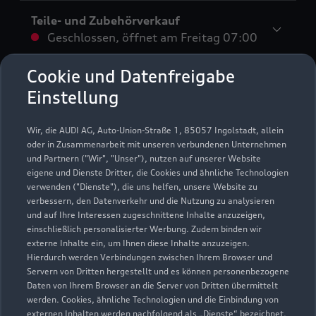
Teile- und Zubehörverkauf
Geschlossen
,
öffnet am
Freitag 07:00
Cookie und Datenfreigabe
Buchhaltung
Einstellung
Geschlossen
,
öffnet am
Freitag 09:00
Wir, die AUDI AG, Auto-Union-Straße 1, 85057 Ingolstadt, allein
Disposition
oder in Zusammenarbeit mit unseren verbundenen Unternehmen
Geschlossen
,
öffnet am
Freitag 08:00
und Partnern ("Wir", "Unser"), nutzen auf unserer Website
eigene und Dienste Dritter, die Cookies und ähnliche Technologien
verwenden ("Dienste"), die uns helfen, unsere Website zu
An Feiertagen geschlossen (einschließlich dem 24.12.
verbessern, den Datenverkehr und die Nutzung zu analysieren
und 31.12.)
und auf Ihre Interessen zugeschnittene Inhalte anzuzeigen,
einschließlich personalisierter Werbung. Zudem binden wir
externe Inhalte ein, um Ihnen diese Inhalte anzuzeigen.
Hierdurch werden Verbindungen zwischen Ihrem Browser und
Servern von Dritten hergestellt und es können personenbezogene
Daten von Ihrem Browser an die Server von Dritten übermittelt
werden. Cookies, ähnliche Technologien und die Einbindung von
externen Inhalten werden nachfolgend als „Dienste“ bezeichnet.